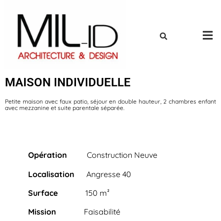
MAISON INDIVIDUELLE
Petite maison avec faux patio, séjour en double hauteur, 2 chambres enfant
avec mezzanine et suite parentale séparée.
Opération
Construction Neuve
Localisation
Angresse 40
Surface
150 m²
Mission
Faisabilité